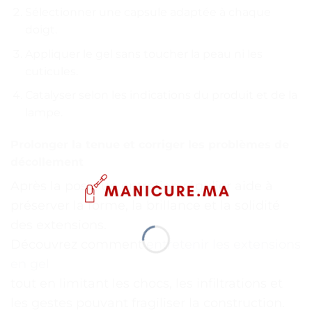
Sélectionner une capsule adaptée à chaque
doigt.
Appliquer le gel sans toucher la peau ni les
cuticules.
Catalyser selon les indications du produit et de la
lampe.
Prolonger la tenue et corriger les problèmes de
décollement
Après la pose, un entretien régulier aide à
préserver la forme, la brillance et la solidité
des extensions.
Découvrez comment
entretenir les extensions
en gel
tout en limitant les chocs, les infiltrations et
les gestes pouvant fragiliser la construction.