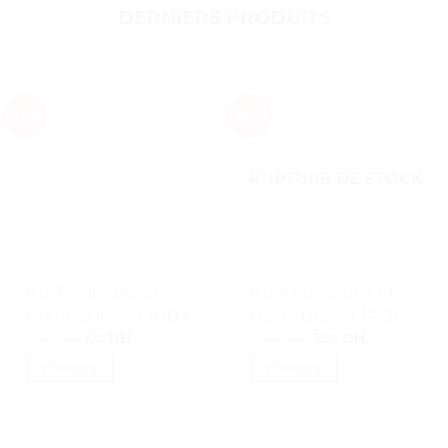
DERNIERS PRODUITS
-79%
-68%
RUPTURE DE STOCK
Kit Pédicure et
Kit Manucure et
Manucure – MP03
Pédicure – MP01
Le
Le
Le
Le
190
DH
40
DH
990
DH
320
DH
prix
prix
prix
prix
initial
actuel
initial
actuel
J’ACHÈTE
J’ACHÈTE
était :
est :
était :
est :
190 DH.
40 DH.
990 DH.
320 DH.