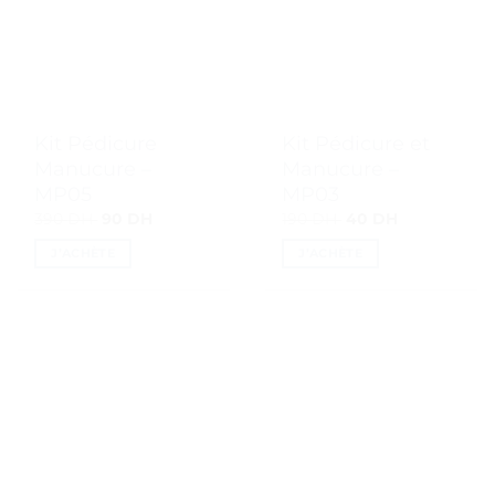
Kit Pédicure
Kit Pédicure et
Manucure –
Manucure –
MP05
MP03
Le
Le
Le
Le
390
DH
90
DH
190
DH
40
DH
prix
prix
prix
prix
initial
actuel
initial
actuel
J’ACHÈTE
J’ACHÈTE
était :
est :
était :
est :
390 DH.
90 DH.
190 DH.
40 DH.