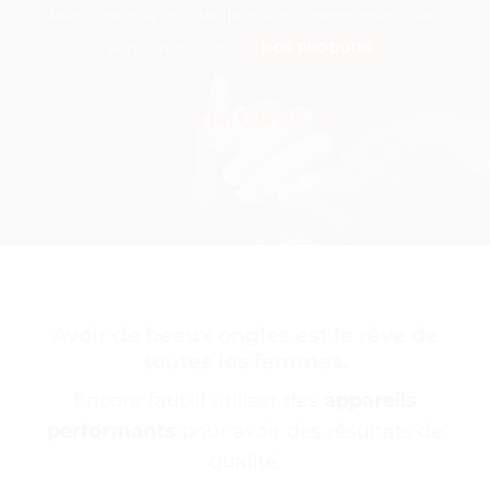
Passer
Manucure chez soi
Meilleurs kits
French manucure
au
Pédicure maison
NOS PRODUITS
contenu
Avoir de beaux ongles est le rêve de
toutes les femmes.
Encore faut-il utiliser des
appareils
performants
pour avoir des résultats de
qualité.