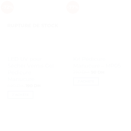
-72%
-77%
RUPTURE DE STOCK
LED UV pour
Kit Pédicure
Sécher Vernis Gel
Manucure – MP05
Pédicure
Le
Le
390
DH
90
DH
prix
prix
Manucure
initial
actuel
J’ACHÈTE
était :
est :
Le
Le
690
DH
190
DH
390 DH.
90 DH.
prix
prix
initial
actuel
J’ACHÈTE
était :
est :
690 DH.
190 DH.