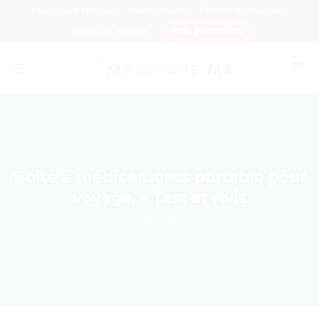
Passer
Manucure chez soi
Meilleurs kits
French manucure
au
Pédicure maison
NOS PRODUITS
contenu
Boîte à médicaments portable pour
voyage. – Test et Avis