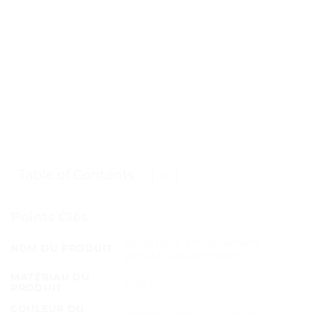
Table of Contents
Points Clés
petite boîte à médicaments
NOM DU PRODUIT
portable à tout moment
MATÉRIAU DU
ABS + PP
PRODUIT
COULEUR DU
comme indiqué sur l’image