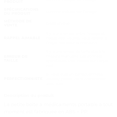
PRODUIT
SPÉCIFICATIONS
comme indiqué sur l’image
DU PRODUIT
MÉTHODE DE
pièce unique
VENTE
Il y a une erreur entre l’image et
RAPPEL AIMABLE
l’objet réel, veuillez vous référer à
l’objet réel pour la précision;
Il y a une erreur de taille due à la
mesure manuelle. Les données
ERREUR DE
TAILLE
spécifiques sont basées sur l’objet
réel.
Si vous êtes un perfectionniste,
PERFECTIONNISTE
veuillez passer votre commande
avec soin.
Description du produit
La petite boîte à médicaments portable à tout
moment est fabriquée en ABS + PP,