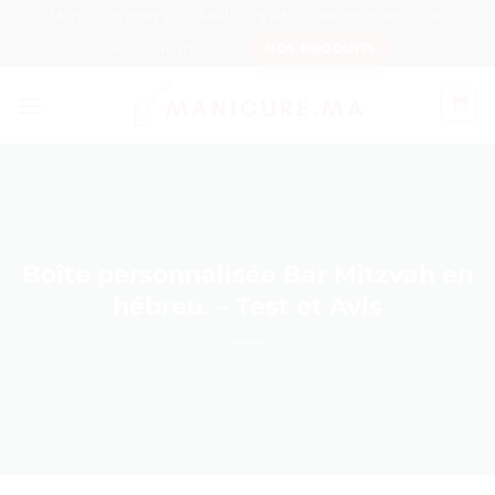
Passer
Manucure chez soi
Meilleurs kits
French manucure
au
Pédicure maison
NOS PRODUITS
contenu
Boîte personnalisée Bar Mitzvah en
hébreu. – Test et Avis