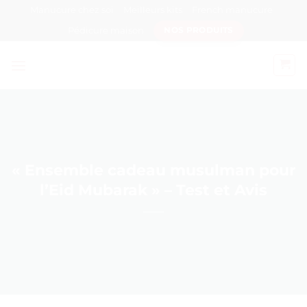
Passer
Manucure chez soi
Meilleurs kits
French manucure
au
Pédicure maison
NOS PRODUITS
contenu
« Ensemble cadeau musulman pour
l’Eid Mubarak » – Test et Avis