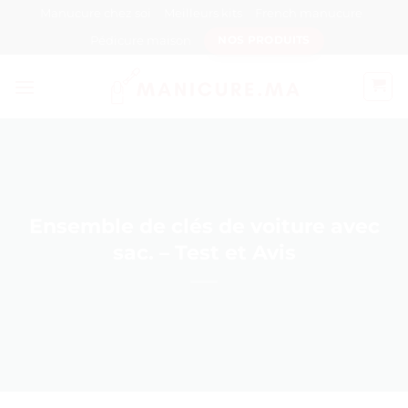
Passer
Manucure chez soi
Meilleurs kits
French manucure
au
Pédicure maison
NOS PRODUITS
contenu
Ensemble de clés de voiture avec
sac. – Test et Avis