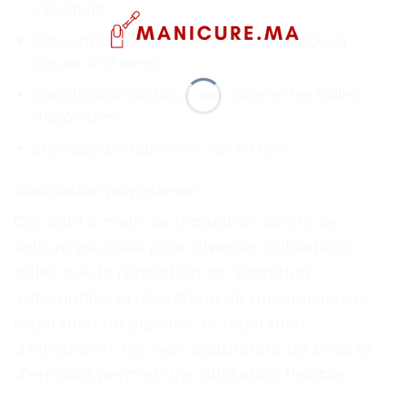
vanadium
Conception raisonnable avec engrenages à
cliquet à 72 dents
Spécification pratique avec différentes tailles
disponibles
Stockage portable avec sac en toile
Application polyvalente
Cet outil à main de réparation de clé de
voiture est idéal pour diverses utilisations,
telles que la réparation et l’entretien
automobile, la réparation de mécanicien, la
réparation de pipeline, la réparation
d’électricien, etc. Son adaptateur de prise et
d’embout permet une utilisation flexible.