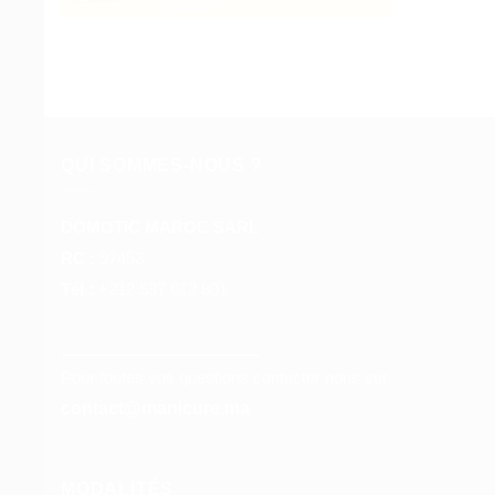
QUI SOMMES-NOUS ?
DOMOTIC MAROC SARL
RC :
97453
Tél :
+212 537 612 801
__________________
Pour toutes vos questions contacter nous sur :
contact@manicure.ma
MODALITÉS