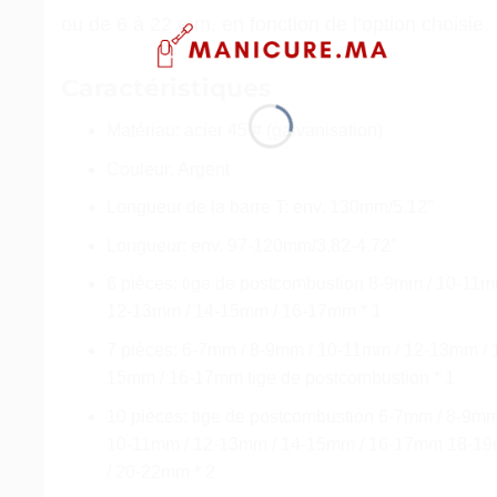
ou de 6 à 22 mm, en fonction de l’option choisie.
Caractéristiques
Matériau: acier 45 # (galvanisation)
Couleur: Argent
Longueur de la barre T: env. 130mm/5.12″
Longueur: env. 97-120mm/3.82-4.72″
6 pièces: tige de postcombustion 8-9mm / 10-11m
12-13mm / 14-15mm / 16-17mm * 1
7 pièces: 6-7mm / 8-9mm / 10-11mm / 12-13mm / 
15mm / 16-17mm tige de postcombustion * 1
10 pièces: tige de postcombustion 6-7mm / 8-9mm
10-11mm / 12-13mm / 14-15mm / 16-17mm 18-1
/ 20-22mm * 2