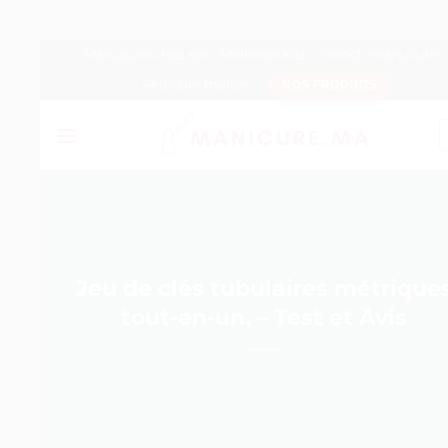
Passer
Manucure chez soi
Meilleurs kits
French manucure
au
Pédicure maison
NOS PRODUITS
contenu
Jeu de clés tubulaires métrique
tout-en-un. – Test et Avis