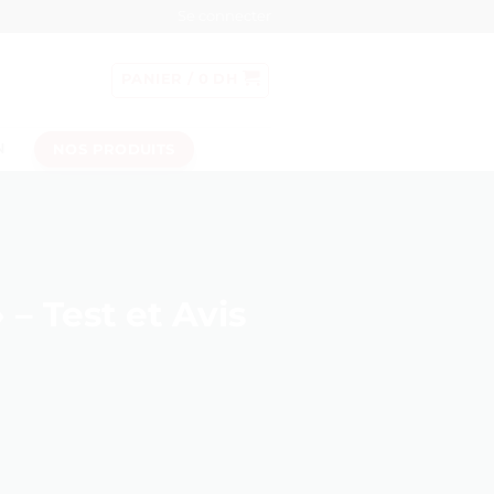
Se connecter
PANIER /
0
DH
NOS PRODUITS
N
 – Test et Avis