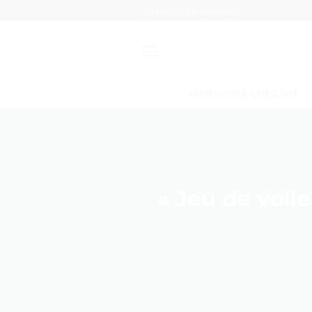
Passer
contact@manicure.ma
au
contenu
MANUCURE CHEZ SOI
« Jeu de volle